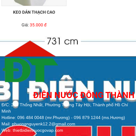
KEO DÁN THẠCH CAO
Giá:
35.000 đ
ĐIỆN NƯỚC ĐÔNG THÀNH
Đ/C: 213 Thống Nhất, Phường Thông Tây Hội, Thành phố Hồ Chí
Minh
Hotline: 096 484 0048 (mr.Phương) - 096 879 1244 (ms.Hương)
Mail: phuongnguyenk12.2@gmail.com
Web: thietbidiennuocgovap.com