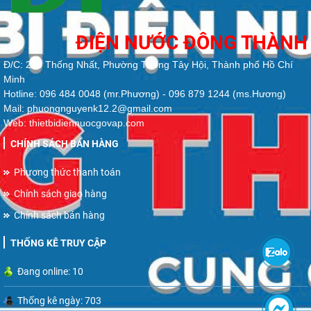
ĐIỆN NƯỚC ĐÔNG THÀNH
Đ/C: 213 Thống Nhất, Phường Thông Tây Hội, Thành phố Hồ Chí
Minh
Hotline: 096 484 0048 (mr.Phương) - 096 879 1244 (ms.Hương)
Mail: phuongnguyenk12.2@gmail.com
Web: thietbidiennuocgovap.com
CHÍNH SÁCH BÁN HÀNG
Phương thức thanh toán
Chính sách giao hàng
Chính sách bán hàng
THỐNG KÊ TRUY CẬP
Đang online: 10
Thống kê ngày: 703