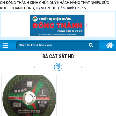
CH-ĐÔNG THÀNH KÍNH CHÚC QUÝ KHÁCH HÀNG THẬT NHIỀU SỨC
KHỎE, THÀNH CÔNG, HẠNH PHÚC. Hân Hạnh Phục Vụ
ĐÁ CẮT SẮT HD