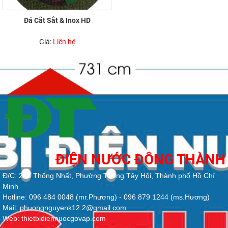
Đá Cắt Sắt & Inox HD
Giá:
Liên hệ
ĐIỆN NƯỚC ĐÔNG THÀNH
Đ/C: 213 Thống Nhất, Phường Thông Tây Hội, Thành phố Hồ Chí
Minh
Hotline: 096 484 0048 (mr.Phương) - 096 879 1244 (ms.Hương)
Mail: phuongnguyenk12.2@gmail.com
Web: thietbidiennuocgovap.com