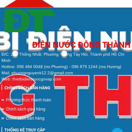
ĐIỆN NƯỚC ĐÔNG THÀNH
Đ/C: 213 Thống Nhất, Phường Thông Tây Hội, Thành phố Hồ Chí
Minh
Hotline: 096 484 0048 (mr.Phương) - 096 879 1244 (ms.Hương)
Mail: phuongnguyenk12.2@gmail.com
Web: thietbidiennuocgovap.com
CHÍNH SÁCH BÁN HÀNG
Phương thức thanh toán
Chính sách giao hàng
Chính sách bán hàng
THỐNG KÊ TRUY CẬP