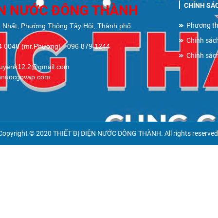
CHÍNH SÁ
ỆN NƯỚC ĐÔNG THÀNH
Phương th
 Nhất, Phường Thông Tây Hội, Thành phố
Chính sác
84 0048 (mr.Phương) - 096 879 1244
Chính sác
guyenk12.2@gmail.com
ennuocgovap.com
Copyright © 2020
THIẾT BỊ ĐIỆN NƯỚC ĐÔNG THÀNH
. All rights reserved