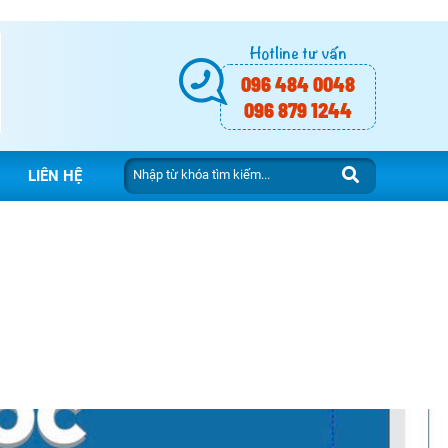
Hotline tư vấn
096 484 0048
096 879 1244
LIÊN HỆ