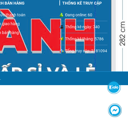
CH BÁN HÀNG
THỐNG KÊ TRUY CẬP
ức thanh toán
Đang online: 60
h giao hàng
Thống kê ngày: 740
h bán hàng
Thống kê tháng: 5786
Tổng truy cập: 2181094
.