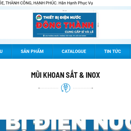
E, THÀNH CÔNG, HẠNH PHÚC. Hân Hạnh Phục Vụ
ỆU
SẢN PHẨM
CATALOGUE
TIN TỨC
MŨI KHOAN SẮT & INOX