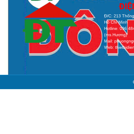
ĐI
Đ/C: 213 Thống
Hồ Chí Minh
Hotline: 096 4
(ms.Hương)
Mail: phuongn
Web: thietbidi