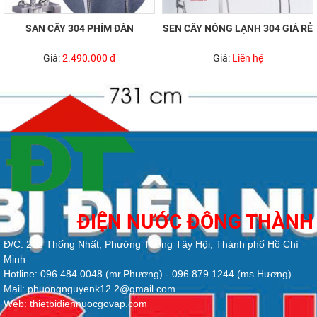
SAN CÂY 304 PHÍM ĐÀN
SEN CÂY NÓNG LẠNH 304 GIÁ RẺ
Giá:
2.490.000 đ
Giá:
Liên hệ
ĐIỆN NƯỚC ĐÔNG THÀNH
Đ/C: 213 Thống Nhất, Phường Thông Tây Hội, Thành phố Hồ Chí
Minh
Hotline: 096 484 0048 (mr.Phương) - 096 879 1244 (ms.Hương)
Mail: phuongnguyenk12.2@gmail.com
Web: thietbidiennuocgovap.com