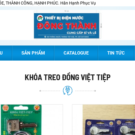
E, THÀNH CÔNG, HẠNH PHÚC. Hân Hạnh Phục Vụ
ỆU
SẢN PHẨM
CATALOGUE
TIN TỨC
KHÓA TREO ĐỒNG VIỆT TIỆP