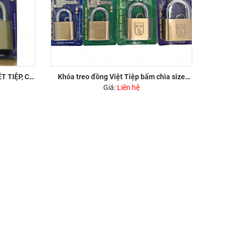
T TIỆP, CÓ
Khóa treo đồng Việt Tiệp bấm chìa size
x, 015xx,
40mm, 50mm, 60mm (014xx, 015xx, 016xx)
Giá:
Liên hệ