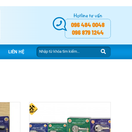
Hotline tư vấn
096 484 0048
096 879 1244
LIÊN HỆ