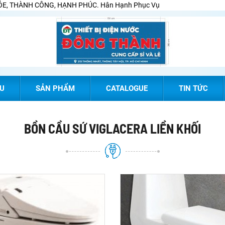
E, THÀNH CÔNG, HẠNH PHÚC. Hân Hạnh Phục Vụ
ỆU
SẢN PHẨM
CATALOGUE
TIN TỨC
BỒN CẦU SỨ VIGLACERA LIỀN KHỐI