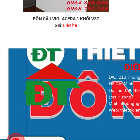
BỒN CẦU VIGLACERA 1 KHỐI V37
Giá:
Liên hệ
ĐI
Đ/C: 213 Thống
Hồ Chí Minh
Hotline: 096 4
(ms.Hương)
Mail: phuongn
Web: thietbidi