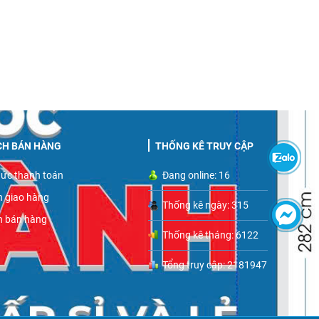
CH BÁN HÀNG
THỐNG KÊ TRUY CẬP
ức thanh toán
Đang online: 16
h giao hàng
Thống kê ngày: 315
h bán hàng
Thống kê tháng: 6122
Tổng truy cập: 2181947