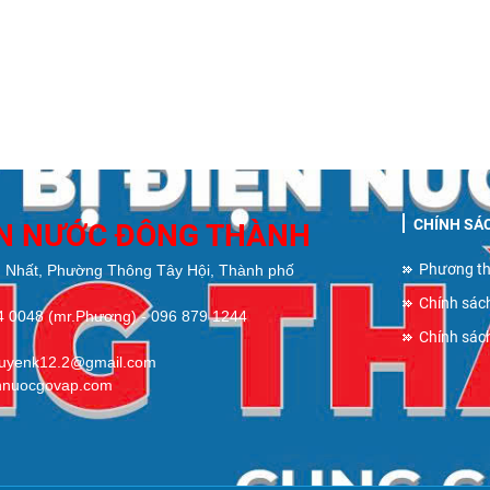
CHÍNH SÁ
ỆN NƯỚC ĐÔNG THÀNH
Phương th
 Nhất, Phường Thông Tây Hội, Thành phố
Chính sác
84 0048 (mr.Phương) - 096 879 1244
Chính sác
guyenk12.2@gmail.com
ennuocgovap.com