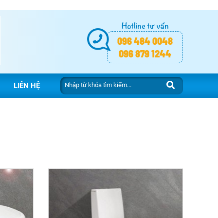
Hotline tư vấn
096 484 0048
096 879 1244
LIÊN HỆ