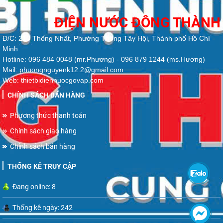
ĐIỆN NƯỚC ĐÔNG THÀNH
Đ/C: 213 Thống Nhất, Phường Thông Tây Hội, Thành phố Hồ Chí
Minh
Hotline: 096 484 0048 (mr.Phương) - 096 879 1244 (ms.Hương)
Mail: phuongnguyenk12.2@gmail.com
Web: thietbidiennuocgovap.com
CHÍNH SÁCH BÁN HÀNG
Phương thức thanh toán
Chính sách giao hàng
Chính sách bán hàng
THỐNG KÊ TRUY CẬP
Đang online: 8
Thống kê ngày: 242