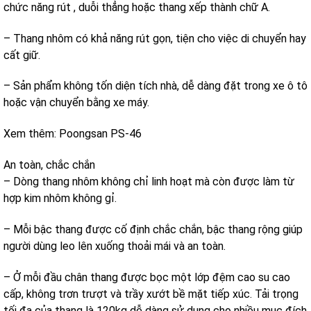
chức năng rút , duỗi thẳng hoặc thang xếp thành chữ A.
– Thang nhôm có khả năng rút gọn, tiện cho việc di chuyển hay
cất giữ.
– Sản phẩm không tốn diện tích nhà, dễ dàng đặt trong xe ô tô
hoặc vận chuyển bằng xe máy.
Xem thêm: Poongsan PS-46
An toàn, chắc chắn
– Dòng thang nhôm không chỉ linh hoạt mà còn được làm từ
hợp kim nhôm không gỉ.
– Mỗi bậc thang được cố định chắc chắn, bậc thang rộng giúp
người dùng leo lên xuống thoải mái và an toàn.
– Ở mỗi đầu chân thang được bọc một lớp đệm cao su cao
cấp, không trơn trượt và trầy xướt bề mặt tiếp xúc. Tải trọng
tối đa của thang là 120kg dễ dàng sử dụng cho nhiều mục đích