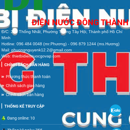
ĐIỆN NƯỚC ĐÔNG THÀNH
Đ/C: 213 Thống Nhất, Phường Thông Tây Hội, Thành phố Hồ Chí
Minh
Hotline: 096 484 0048 (mr.Phương) - 096 879 1244 (ms.Hương)
Mail: phuongnguyenk12.2@gmail.com
Web: thietbidiennuocgovap.com
CHÍNH SÁCH BÁN HÀNG
Phương thức thanh toán
Chính sách giao hàng
Chính sách bán hàng
THỐNG KÊ TRUY CẬP
Đang online: 10