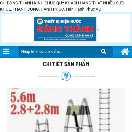
CH-ĐÔNG THÀNH KÍNH CHÚC QUÝ KHÁCH HÀNG THẬT NHIỀU SỨC
KHỎE, THÀNH CÔNG, HẠNH PHÚC. Hân Hạnh Phục Vụ
CHI TIẾT SẢN PHẨM